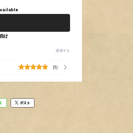
vailable
向け
通報する
(1)
E
ポスト