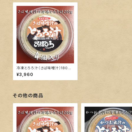
冷凍とろろ汁（さば味噌汁）180ｇ×
4個入り
¥3,960
その他の商品