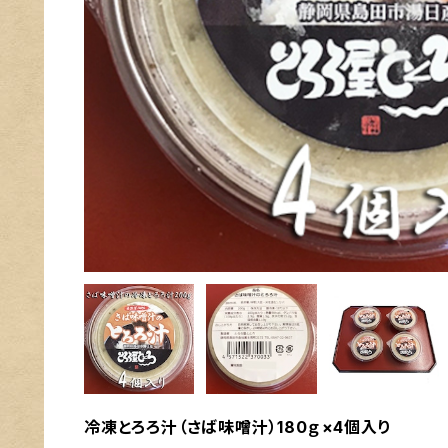
冷凍とろろ汁（さば味噌汁）180ｇ×4個入り