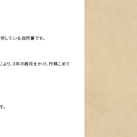
供している自然薯です。
により、3年の歳月をかけ、丹精こめて
す。