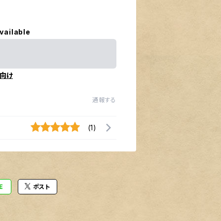
vailable
向け
通報する
(1)
E
ポスト