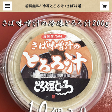
送料無料！冷凍とろろ汁（さば味噌汁）
180ｇ×10個入り | とろろ屋ととろ自
然薯通販