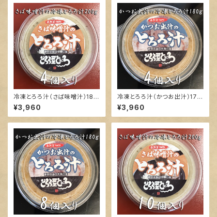
冷凍とろろ汁（さば味噌汁）180
冷凍とろろ汁（かつお出汁）170
ｇ×4個入り
ｇ×4個入り
¥3,960
¥3,960